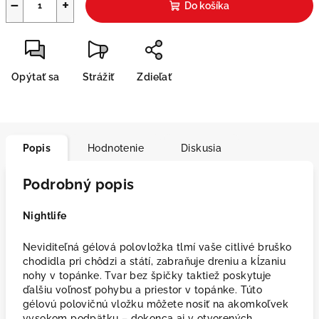
−
+
Do košíka
Opýtať sa
Strážiť
Zdieľať
Popis
Hodnotenie
Diskusia
Podrobný popis
Nightlife
Neviditeľná gélová polovložka tlmí vaše citlivé bruško
chodidla pri chôdzi a státí, zabraňuje dreniu a kĺzaniu
nohy v topánke. Tvar bez špičky taktiež poskytuje
ďalšiu voľnosť pohybu a priestor v topánke. Túto
gélovú polovičnú vložku môžete nosiť na akomkoľvek
vysokom podpätku – dokonca aj v otvorených