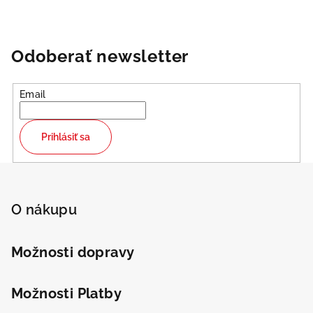
Odoberať newsletter
Email
Odeslat
Prihlásiť sa
Powered by chaterimo
Z
á
p
O nákupu
ä
t
Možnosti dopravy
i
e
Možnosti Platby