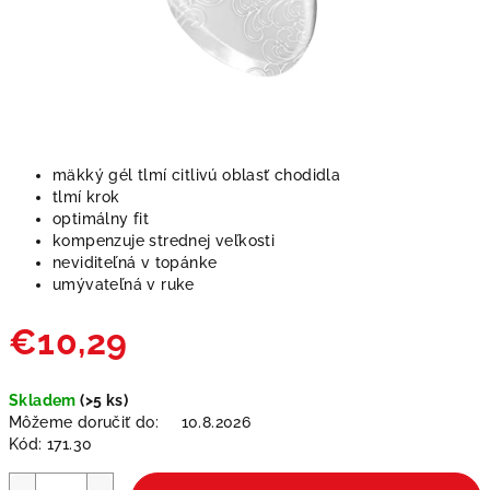
mäkký gél tlmí citlivú oblasť chodidla
tlmí krok
optimálny fit
kompenzuje strednej veľkosti
neviditeľná v topánke
umývateľná v ruke
€10,29
Jednotková
Skladem
(>5 ks)
cena:
Môžeme doručiť do:
10.8.2026
Kód:
171.30