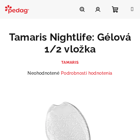
Prejsť
na
Asistent Pedag
obsah
Nákupn
Hľadať
Prihlásenie
Tamaris Nightlife: Gélová
košík
1/2 vložka
TAMARIS
Priemerné
Neohodnotené
Podrobnosti hodnotenia
hodnotenie
produktu
je
0,0
z
5
hviezdičiek.