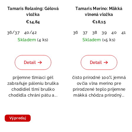
Tamaris Relaxing: Gélová
Tamaris Merino: Mäkká
vložka
vlnená vložka
€14,84
€18,15
36/37
40/42
36
37
38
39
40
41
Skladem
(4 ks)
Skladem
(>5 ks)
Detail
Detail
príjemne tlmiaci gél
čisto prírodné 100% jemná
zabraňuje páleniu bruška
ovčia vlna merino pre
chodidiel tlmí bruško
prirodzené teplo príjemne
chodidla chráni pätu a...
mäkká chôdza prírodný...
Výpredaj
Doprodej