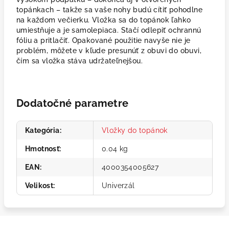
topánkach – takže sa vaše nohy budú cítiť pohodlne
na každom večierku. Vložka sa do topánok ľahko
umiestňuje a je samolepiaca. Stačí odlepiť ochrannú
fóliu a pritlačiť. Opakované použitie navyše nie je
problém, môžete v kľude presunúť z obuvi do obuvi,
čím sa vložka stáva udržateľnejšou.
Dodatočné parametre
Kategória
:
Vložky do topánok
Hmotnosť
:
0.04 kg
EAN
:
4000354005627
Velikost
:
Univerzál