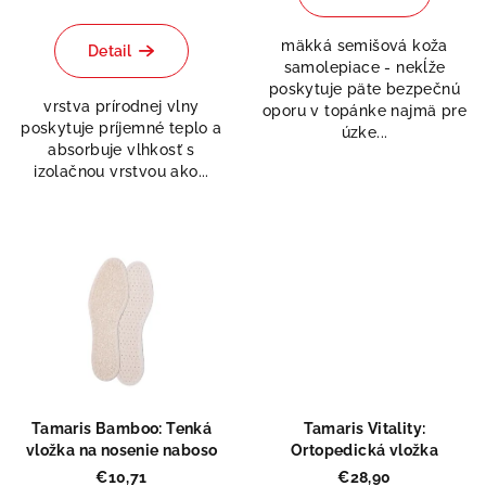
mäkká semišová koža
Detail
samolepiace - nekĺže
poskytuje päte bezpečnú
vrstva prírodnej vlny
oporu v topánke najmä pre
poskytuje príjemné teplo a
úzke...
absorbuje vlhkosť s
izolačnou vrstvou ako...
Tamaris Bamboo: Tenká
Tamaris Vitality:
vložka na nosenie naboso
Ortopedická vložka
€10,71
€28,90