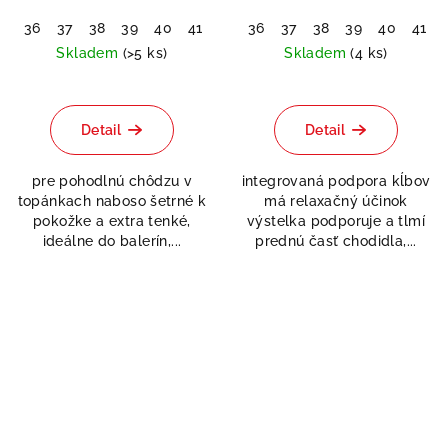
36
37
38
39
40
41
42
36
37
38
39
40
41
Skladem
(>5 ks)
Skladem
(4 ks)
Detail
Detail
pre pohodlnú chôdzu v
integrovaná podpora kĺbov
topánkach naboso šetrné k
má relaxačný účinok
pokožke a extra tenké,
výstelka podporuje a tlmí
ideálne do balerín,...
prednú časť chodidla,...