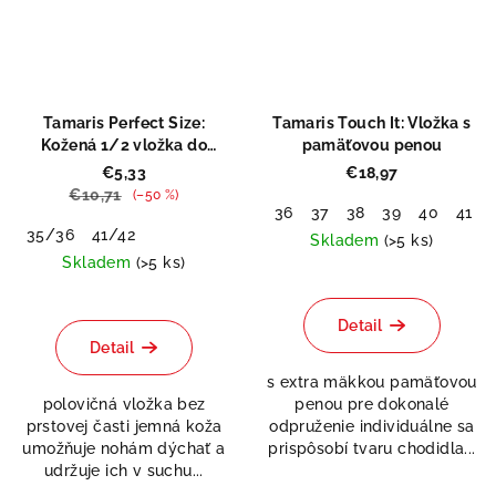
Tamaris Perfect Size:
Tamaris Touch It: Vložka s
Kožená 1/2 vložka do
pamäťovou penou
topánok
€5,33
€18,97
€10,71
(–50 %)
36
37
38
39
40
41
35/36
41/42
Skladem
(>5 ks)
Skladem
(>5 ks)
Detail
Detail
s extra mäkkou pamäťovou
polovičná vložka bez
penou pre dokonalé
prstovej časti jemná koža
odpruženie individuálne sa
umožňuje nohám dýchať a
prispôsobí tvaru chodidla...
udržuje ich v suchu...