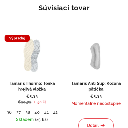
Súvisiaci tovar
Výpredaj
Doprodej
Tamaris Thermo: Tenká
Tamaris Anti Slip: Kožená
hrejivá vložka
pätička
€5,33
€5,33
€10,71
(–50 %)
Momentálně nedostupné
36
37
38
40
41
42
Skladem
(>5 ks)
Detail