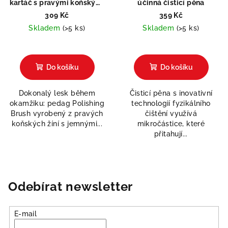
kartáč s pravými koňskými
účinná čisticí pěna
žíněmi
309 Kč
359 Kč
Skladem
(>5 ks)
Skladem
(>5 ks)
Průměrné
hodnocení
produktu
Do košíku
Do košíku
je
5,0
Dokonalý lesk během
Čisticí pěna s inovativní
z
okamžiku: pedag Polishing
technologií fyzikálního
5
Brush vyrobený z pravých
čištění využívá
hvězdiček.
koňských žíní s jemnými...
mikročástice, které
přitahují...
Odebírat newsletter
E-mail