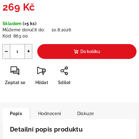
269 Kč
Měrná
Skladem
(>5 ks)
cena:
Můžeme doručit do:
10.8.2026
Kód:
863.00
−
+
Do košíku
Zeptat se
Hlídat
Sdílet
Popis
Hodnocení
Diskuze
Detailní popis produktu