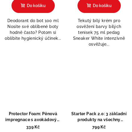
produktu
Do košíku
Do košíku
je
5,0
Deodorant do bot 100 ml
Tekutý bílý krém pro
z
Nosíte své oblíbené boty
osvěžení barvy bílých
5
hodně často? Potom si
tenisek 75 ml pedag
hvězdiček.
oblíbíte hygienický účinek...
Sneaker White intenzivně
osvěžuje...
Protector Foam: Pěnová
Starter Pack 2.0: 3 základní
impregnace s avokádovým
produkty na všechny
olejem
materiály
339 Kč
799 Kč