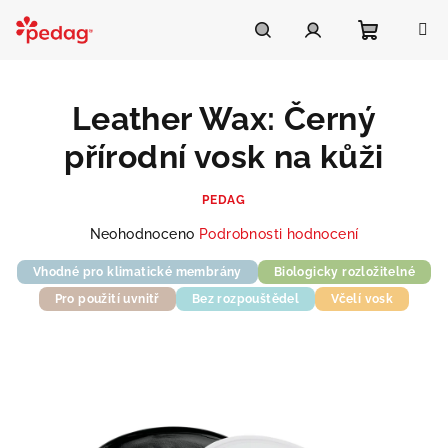
Přejít
na
Asistent Pedag
obsah
Nákupní
Hledat
Přihlášení
Leather Wax: Černý
košík
přírodní vosk na kůži
PEDAG
Průměrné
Neohodnoceno
Podrobnosti hodnocení
hodnocení
Vhodné pro klimatické membrány
produktu
Biologicky rozložitelné
je
Pro použití uvnitř
Bez rozpouštědel
Včelí vosk
0,0
z
5
hvězdiček.