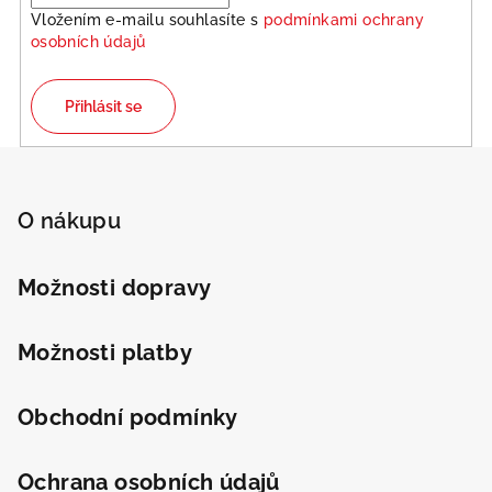
Vložením e-mailu souhlasíte s
podmínkami ochrany
osobních údajů
Přihlásit se
Odeslat
Z
Powered by chaterimo
á
p
O nákupu
a
t
Možnosti dopravy
í
Možnosti platby
Obchodní podmínky
Ochrana osobních údajů