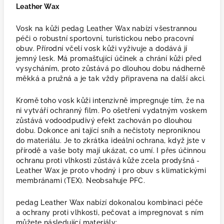
Leather Wax
Vosk na kůži pedag Leather Wax nabízí všestrannou
péči o robustní sportovní, turistickou nebo pracovní
obuv. Přírodní včelí vosk kůži vyživuje a dodává jí
jemný lesk. Má promašťující účinek a chrání kůži před
vysycháním, proto zůstává po dlouhou dobu nádherně
měkká a pružná a je tak vždy připravena na další akci.
Kromě toho vosk kůži intenzivně impregnuje tím, že na
ni vytváří ochranný film. Po ošetření vydatným voskem
zůstává vodoodpudivý efekt zachován po dlouhou
dobu. Dokonce ani tající sníh a nečistoty neproniknou
do materiálu. Je to zkrátka ideální ochrana, když jste v
přírodě a vaše boty mají ukázat, co umí. I přes účinnou
ochranu proti vlhkosti zůstává kůže zcela prodyšná -
Leather Wax je proto vhodný i pro obuv s klimatickými
membránami (TEX). Neobsahuje PFC.
pedag Leather Wax nabízí dokonalou kombinaci péče
a ochrany proti vlhkosti, pečovat a impregnovat s ním
můžete následující materiály: