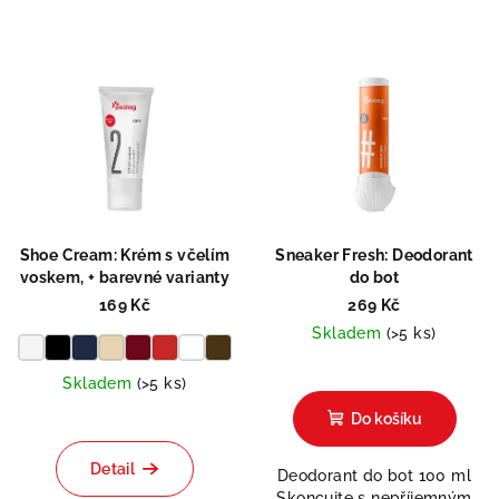
Shoe Cream: Krém s včelím
Sneaker Fresh: Deodorant
voskem, + barevné varianty
do bot
169 Kč
269 Kč
Skladem
(>5 ks)
Průměrné
Skladem
(>5 ks)
hodnocení
produktu
Do košíku
je
5,0
Detail
Deodorant do bot 100 ml
z
Skoncujte s nepříjemným