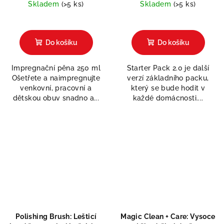
Skladem
(>5 ks)
Skladem
(>5 ks)
Do košíku
Do košíku
Impregnační pěna 250 ml
Starter Pack 2.0 je další
Ošetřete a naimpregnujte
verzí základního packu,
venkovní, pracovní a
který se bude hodit v
dětskou obuv snadno a...
každé domácnosti....
Polishing Brush: Lešticí
Magic Clean + Care: Vysoce