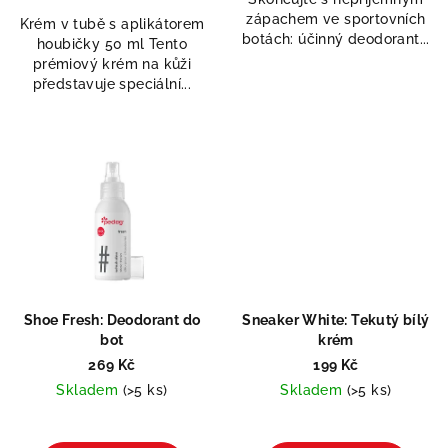
5
zápachem ve sportovních
hvězdiček.
Krém v tubě s aplikátorem
botách: účinný deodorant...
houbičky 50 ml Tento
prémiový krém na kůži
představuje speciální...
Shoe Fresh: Deodorant do
Sneaker White: Tekutý bílý
bot
krém
269 Kč
199 Kč
Skladem
(>5 ks)
Skladem
(>5 ks)
Průměrné
hodnocení